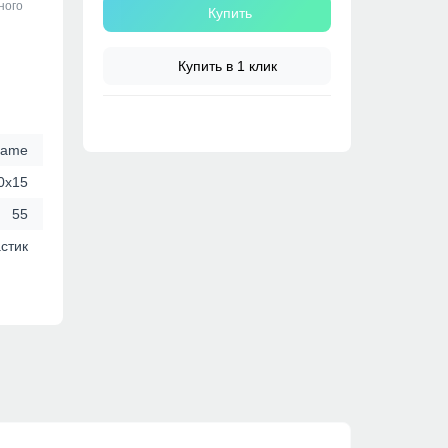
ного
Купить
Купить в 1 клик
name
0x15
55
стик