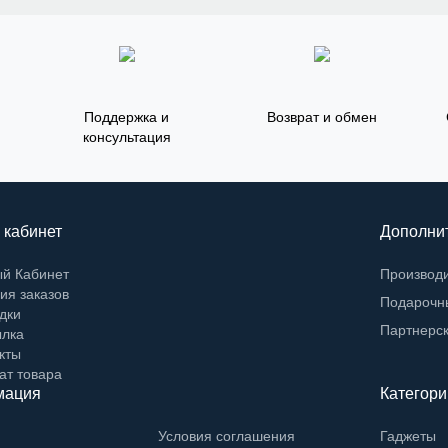
Поддержка и
Возврат и обмен
консультация
 кабинет
Дополни
й Кабинет
Производ
ия заказов
Подарочн
дки
Партнерс
лка
кты
ат товара
мация
Категори
Условия соглашения
Гаджеты