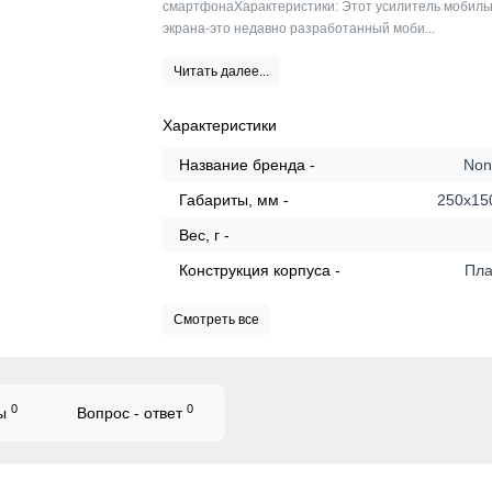
смартфонаХарактеристики: Этот усилитель мобиль
экрана-это недавно разработанный моби...
Читать далее...
Характеристики
Название бренда -
No
Габариты, мм -
250x15
Вес, г -
Конструкция корпуса -
Пла
Смотреть все
0
0
вы
Вопрос - ответ