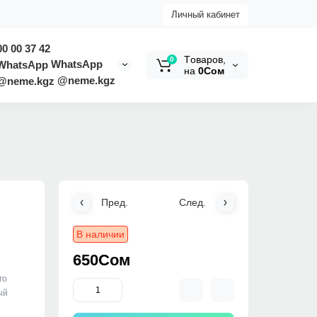
Личный кабинет
00 00 37 42
Tоваров,
0
WhatsApp
на
0Сом
@neme.kgz
Пред.
След.
В наличии
650Сом
го
ый