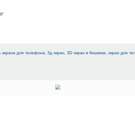
9"
ь экрана для телефона
,
3д экран
,
3D экран в бишкеке
,
экран для т