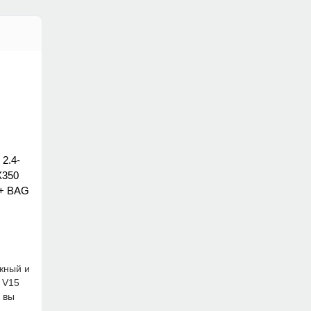
 2.4-
X350
 + BAG
жный и
 V15
ы вы