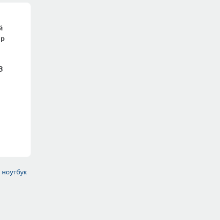
й
ор
B
,
ноутбук