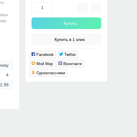
это
любых
ntel
Купить
Купить в 1 клик
Facebook
Twitter
Мой Мир
Вконтакте
eway
Одноклассники
4
 1.99