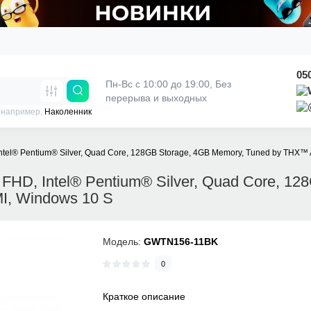
05
Пн-Вс с 10:00 до 19:00, 
Без 
перерыва и выходных
 например,
Наколенник
 Intel® Pentium® Silver, Quad Core, 128GB Storage, 4GB Memory, Tuned by THX
, FHD, Intel® Pentium® Silver, Quad Core, 1
, Windows 10 S
Модель:
GWTN156-11BK
0
Краткое описание