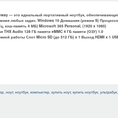
teway — это идеальный портативный ноутбук, обеспечивающи
нения любых задач.
Windows 10 Домашняя (режим S) Процесс
ГГц, кэш-память 4 МБ) Microsoft 365 Personal, (1920 x 1080)
я THX Audio 128 ГБ памяти eMMC 4 ГБ памяти (ОЗУ) 1.0
мной работы Слот Micro SD (до 512 ГБ) x 1 Выход HDMI x 1 US
ер
,
ноут
,
ноутбук
,
компьютер
,
купить ноут
,
купить ноутбук
,
ультрабук