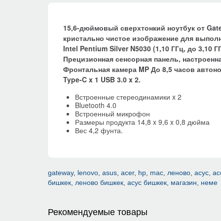
15,6-дюймовый сверхтонкий ноутбук от Ga
кристально чистое изображение для выпол
Intel Pentium Silver N5030 (1,10 ГГц, до 3,10 
Прецизионная сенсорная панель, настроенна
Фронтальная камера MP До 8,5 часов автоно
Type-C x 1 USB 3.0 x 2.
Встроенные стереодинамики x 2
Bluetooth 4.0
Встроенный микрофон
Размеры продукта 14,8 x 9,6 x 0,8 дюйма
Вес 4,2 фунта.
gateway
,
lenovo
,
asus
,
acer
,
hp
,
mac
,
леново
,
асус
,
ас
бишкек
,
леново бишкек
,
асус бишкек
,
магазин
,
неме
Рекомендуемые товары