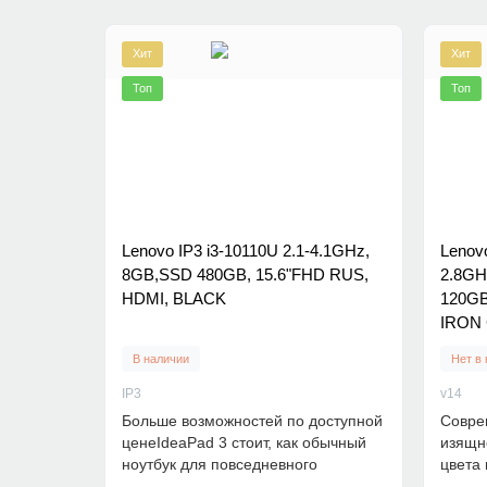
Хит
Хит
Топ
Топ
Lenovo IP3 i3-10110U 2.1-4.1GHz,
Lenov
8GB,SSD 480GB, 15.6"FHD RUS,
2.8GH
HDMI, BLACK
120GB
IRON
В наличии
Нет в
IP3
v14
Больше возможностей по доступной
Совре
ценеIdeaPad 3 стоит, как обычный
изящно
ноутбук для повседневного
цвета
использо..
внешни