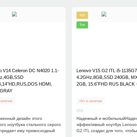
Хит
Топ
o V14 Celeron DC N4020 1.1-
Lenovo V15 G2 ITL i5-1135G7
z,4GB,SSD
4.2GHz,8GB,SSD 240GB, M
,14"HD,RUS,DOS HDMI,
2GB, 15.6"FHD RUS BLACK
 GRAY
 наличии
Нет в наличии
V15
менный дизайн этого
Надежный и мобильныйНаде
го ноутбука стального серого
эффективный ноутбук Lenovo
 придает ему превосходный
G2 ITL создан для того, чтоб
й в..
могли..