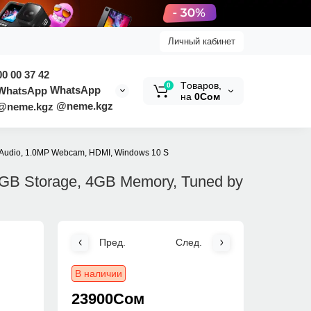
Личный кабинет
00 00 37 42
Tоваров,
0
WhatsApp
на
0Сом
@neme.kgz
™ Audio, 1.0MP Webcam, HDMI, Windows 10 S
28GB Storage, 4GB Memory, Tuned by
Пред.
След.
В наличии
23900Сом