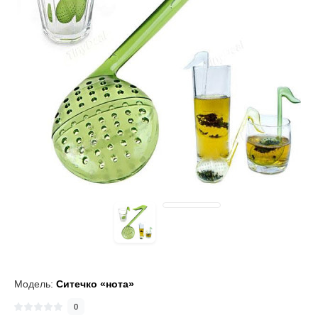
Модель:
Ситечко «нота»
0