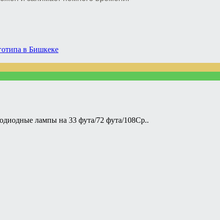
готипа в Бишкеке
тодиодные лампы на 33 фута/72 фута/108Ср..