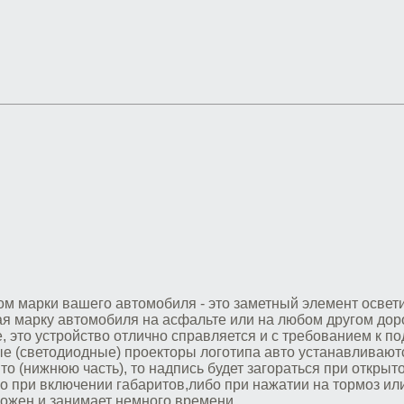
ом марки вашего автомобиля - это заметный элемент осве
я марку автомобиля на асфальте или на любом другом дор
, это устройство отлично справляется и с требованием к п
ые (светодиодные) проекторы логотипа авто устанавливают
то (нижнюю часть), то надпись будет загораться при открыт
бо при включении габаритов,либо при нажатии на тормоз ил
ожен и занимает немного времени.