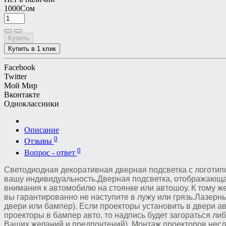
1000Сом
Купить
Купить в 1 клик
Facebook
Twitter
Мой Мир
Вконтакте
Одноклассники
Описание
0
Отзывы
0
Вопрос - ответ
Светодиодная декоративная дверная подсветка с логотип
вашу индивидуальность.Дверная подсветка, отображающа
внимания к автомобилю на стоянке или автошоу. К тому же
вы гарантированно не наступите в лужу или грязь.Лазерн
двери или бампер). Если проекторы установить в двери ав
проекторы в бампер авто, то надпись будет загораться ли
Ваших желаний и предпочтений). Монтаж проекторов несл