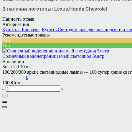
В наличии логотипы: Lexus,Honda,Chevrolet
Написать отзыв
Авторизация
Купить в Бишкеке
,
Купить Светодиодная дверная подсветка ло
Рекомендуемые товары
Хит
Топ
Солнечный водонепроницаемый светодиод 5метр
В наличии
Solar led 10 m
100/200/300 яркие светодиодные лампы --- 100 супер яркие све
0
1000Сом