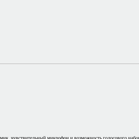
амик, чувствительный микрофон и возможность голосового набо