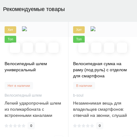
Рекомендуемые товары
Хит
Хит
Топ
Топ
Велосипедный шлем
Велосипедная сумка на
универсальный
раму (под руль) с отделом
для смартфона
Нет в наличии
В наличии
Велосипедный шлем
b-soul
Легкий ударопрочный шлем
Незаменимая вещь для
из поликарбоната с
владельцев смартфонов:
встроенными каналами
отвечай на звонки, слушай
вентиляции.Прочная
музыку, управляй
0
0
облицовка из пол..
навигацией, ..