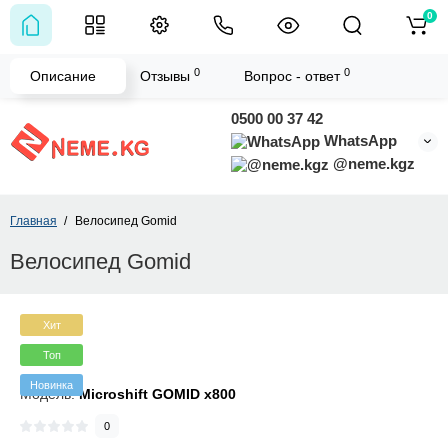
0
0
0
Описание
Отзывы
Вопрос - ответ
0500 00 37 42
WhatsApp
@neme.kgz
Главная
Велосипед Gomid
Велосипед Gomid
Хит
Топ
Новинка
Модель:
Microshift GOMID x800
0