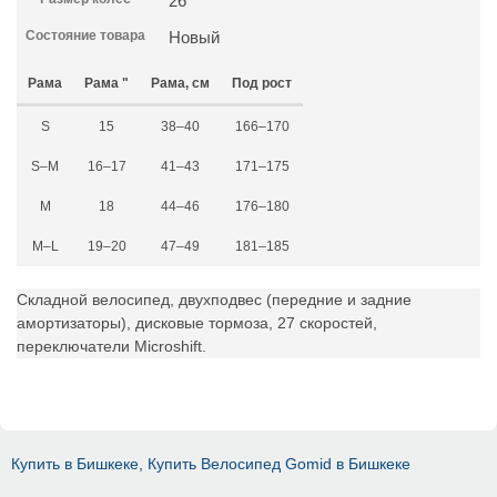
26
Состояние товара
Новый
Рама
Рама "
Рама, см
Под рост
S
15
38–40
166–170
S–M
16–17
41–43
171–175
M
18
44–46
176–180
M–L
19–20
47–49
181–185
Складной велосипед, двухподвес (передние и задние
амортизаторы), дисковые тормоза, 27 скоростей,
переключатели Microshift.
Купить в Бишкеке
,
Купить Велосипед Gomid в Бишкеке