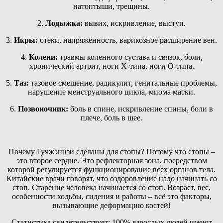
натоптыши, трещины.
2.
Лодыжка:
вывих, искривление, выступ.
3.
Икры:
отеки, напряжённость, варикозное расширение вен.
4.
Колени:
травмы коленного сустава и связок, боли,
хронический артрит, ноги X-типа, ноги O-типа.
5.
Таз:
тазовое смещение, радикулит, генитальные проблемы,
нарушение менструального цикла, миома матки.
6.
Позвоночник:
боль в спине, искривление спины, боли в
плече, боль в шее.
Почему Гучжэнцзи сделаны для стопы? Потому что стопы –
это второе сердце. Это рефлекторная зона, посредством
которой регулируется функционирование всех органов тела.
Китайские врачи говорят, что оздоровление надо начинать со
стоп. Старение человека начинается со стоп. Возраст, вес,
особенности ходьбы, сидения и работы – всё это факторы,
вызывающие деформацию костей!
Статистика свидетельствует: 100% взрослых людей имеют