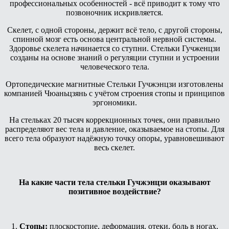
профессиональных особенностей - всё приводит к тому что
позвоночник искривляется.
Скелет, с одной стороны, держит всё тело, с другой стороны,
спинной мозг есть основа центральной нервной системы.
Здоровье скелета начинается со ступни. Стельки Гучженцзи
созданы на основе знаний о регуляции ступни и устроении
человеческого тела.
Ортопедические магнитные Стельки Гучжэнцзи изготовлены
компанией Чюаньцзянь с учётом строения стопы и принципов
эргономики.
На стельках 20 тысяч коррекционных точек, они правильно
распределяют вес тела и давление, оказываемое на стопы. Для
всего тела образуют надёжную точку опоры, уравновешивают
весь скелет.
На какие части тела стельки Гучжэнцзи оказывают
позитивное воздействие?
1.
Стопы:
плоскостопие, деформация, отеки, боль в ногах,