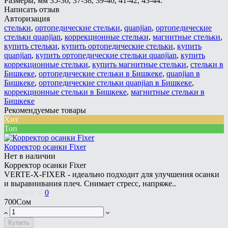
Размеры, мм
35-36, 37-38, 39-40, 41-42, 43-44.
Написать отзыв
Авторизация
стельки
,
ортопедические стельки
,
quanjian
,
ортопедические
стельки quanjian
,
коррекционные стельки
,
магнитные стельки
,
купить стельки
,
купить ортопедические стельки
,
купить
quanjian
,
купить ортопедические стельки quanjian
,
купить
коррекционные стельки
,
купить магнитные стельки
,
стельки в
Бишкеке
,
ортопедические стельки в Бишкеке
,
quanjian в
Бишкеке
,
ортопедические стельки quanjian в Бишкеке
,
коррекционные стельки в Бишкеке
,
магнитные стельки в
Бишкеке
Рекомендуемые товары
Хит
Топ
Корректор осанки Fixer
Нет в наличии
Корректор осанки Fixer
VERTE-X-FIXER - идеально подходит для улучшения осанки
и выравнивания плеч. Снимает стресс, напряже..
0
700Сом
Купить