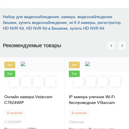
Набор для видеонаблюдения
,
камера
,
видеонаблюдение
бишкек
,
купить видеонаблюдение
,
wi-fi 4 камеры
,
регистратор
,
HD NVR Kit
,
HD NVR Kit в Бишкеке
,
купить HD NVR Kit
Рекомендуемые товары
Хит
Хит
Топ
Топ
Онлайн камера Vstarcam
IP камера уличная Wi-Fi
C7824WIP
беспроводная VStarcam
В наличии
В наличии
C7824WIP
VStarcam