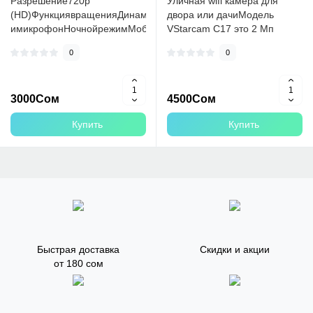
Разрешение720p
Уличная wifi камера для
(HD)ФункциявращенияДинамик
двора или дачиМодель
имикрофонНочнойрежимМобильноеприложениеРежимWIFIПодде
VStarcam C17 это 2 Мп
компактная уличная камера
0
0
с wifi,..
3000Сом
4500Сом
Купить
Купить
Быстрая доставка
Скидки и акции
от 180 сом