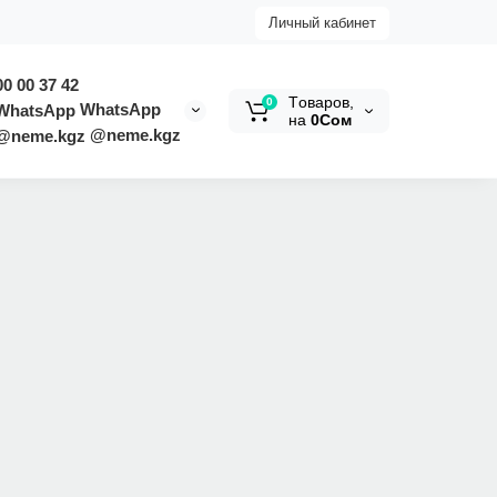
Личный кабинет
00 00 37 42
Tоваров,
0
WhatsApp
на
0Сом
@neme.kgz