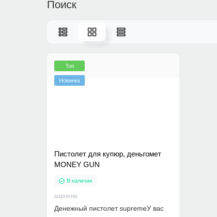
Поиск
Топ
Новинка
Пистолет для купюр, деньгомет
MONEY GUN
В наличии
supreme
Денежный пистолет supremeУ вас