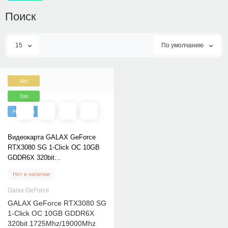
Поиск
15
По умолчанию
Хит
Топ
Новинка
Видеокарта GALAX GeForce
RTX3080 SG 1-Click OC 10GB
GDDR6X 320bit
1725Mhz/19000Mhz TRIPPLE
Нет в наличии
FAN RGB HDMI HDCP
3xDisplayPort (NON-LHR)
Galax GeForce
GALAX GeForce RTX3080 SG
1-Click OC 10GB GDDR6X
320bit 1725Mhz/19000Mhz