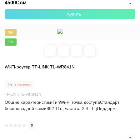
4500Сом
Купить
Хит
Топ
Wi-Fi-роутер TP-LINK TL-WR841N
Нет в наличии
TP-LINK TL-WR841N
Общие характеристикиТипWi-Fi точка доступаСтандарт
беспроводной связи802.11n, частота 2.4 ГГцПоддерж..
0