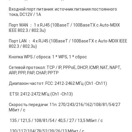
Входной порт питания: источник питания постоянного
тока, DC12V / 1A
Порт WAN ： 1 x RJ45 (10BaseT / 100BaseTX с Auto-MDIX
IEEE 802.3 / 802.3u)
Порт LAN ： 4 x RJ45 (10BaseT / 100BaseTX с Auto-MDIX IEEE
802.3 / 802.3u)
Кнопка WPS / сброса: 1 * WPS, 1 * сброс
Сетевой протокол: TCP / IP, PPPoE, DHCP, ICMP, NAT, NAPT,
ARP, PPP, PAP, CHAP, PPTP
Диапазон частот: FCC: 2412-2462 МГц (Ch1 -Ch11)
ETSI: 2412-2472 МГц (Ch1 -Ch13)
Скорость передачи: 11n: 270/243/216/162/108/81/54/27
Мбит / с
135 / 121,5 / 108/81/54 / 40,5 / 27 / 13,5 Мбит / с
130/117/104/78/52/39/26/13 Мбит / с