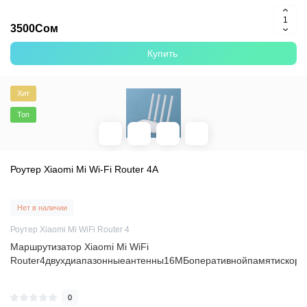
3500Сом
Купить
Хит
Топ
Роутер Xiaomi Mi Wi-Fi Router 4A
Нет в наличии
Роутер Xiaomi Mi WiFi Router 4
Маршрутизатор Xiaomi Mi WiFi
Router4двухдиапазонныеантенны16МБоперативнойпамятискоро
0