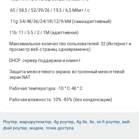
65 / 58,5 / 52/39/26 / 19,5 / 6,5 Мбит / с
11g: 54/48/36/24/18/12/9/6M (самоадаптивный)
11b: 11 / 5.5 / 2 / 1M (адаптивная)
Максимальное количество пользователей: 32 (Интернет и
просмотр веб-страниц одновременно)
DHCP: сервер поддержки и клиент
Защита межсетевого экрана: встроенный межсетевой
экран NAT
Рабочая температура: -10 ° C-40 ° C
Рабочая влажность: 10% -85% (без конденсации)
Роутер
,
маршрутизатор
,
4g роутер
,
4g lte
,
lte
,
wi-fi роутер
,
вай-
фай роутер
,
модем
,
точка доступа