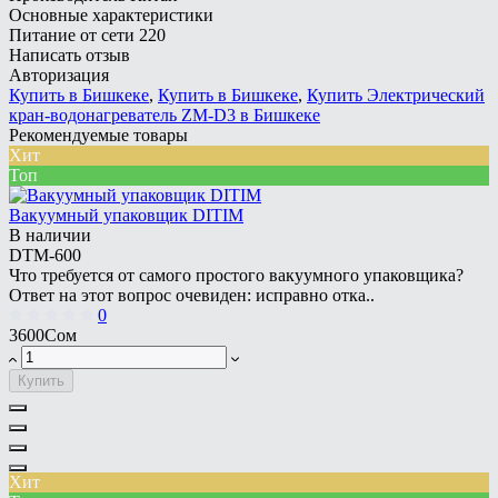
Основные характеристики
Питание
от сети 220
Написать отзыв
Авторизация
Купить в Бишкеке
,
Купить в Бишкеке
,
Купить Электрический
кран-водонагреватель ZM-D3 в Бишкеке
Рекомендуемые товары
Хит
Топ
Вакуумный упаковщик DITIM
В наличии
DTM-600
Что требуется от самого простого вакуумного упаковщика?
Ответ на этот вопрос очевиден: исправно отка..
0
3600Сом
Купить
Хит