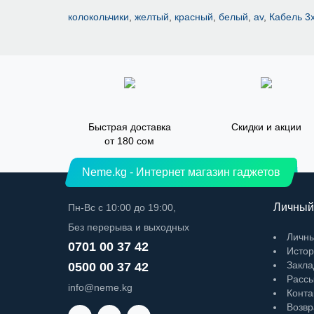
колокольчики
,
желтый
,
красный
,
белый
,
av
,
Кабель 3
Быстрая доставка
Скидки и акции
от 180 сом
Neme.kg - Интернет магазин гаджетов
Личный
Пн-Вс с 10:00 до 19:00,
Без перерыва и выходных
Личны
0701 00 37 42
Истор
Закла
0500 00 37 42
Рассы
info@neme.kg
Конта
Возвр