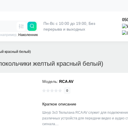
05
Пн-Вс с 10:00 до 19:00, 
Без 
перерыва и выходных
 например,
Наколенник
ый красный белый)
локольчики желтый красный белый)
Модель:
RCA AV
0
Краткое описание
Шнур 3х3 Тюльпана RCA AV служит для подключени
различных устройств для передачи видео и аудио с
сигнала....