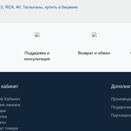
х3
,
RCA
,
AV
,
Тюльпаны
,
купить в бишкеке
Поддержка и
Возврат и обмен
консультация
 кабинет
Дополни
й Кабинет
Производ
ия заказов
Подарочн
дки
Партнерс
лка
кты
ат товара