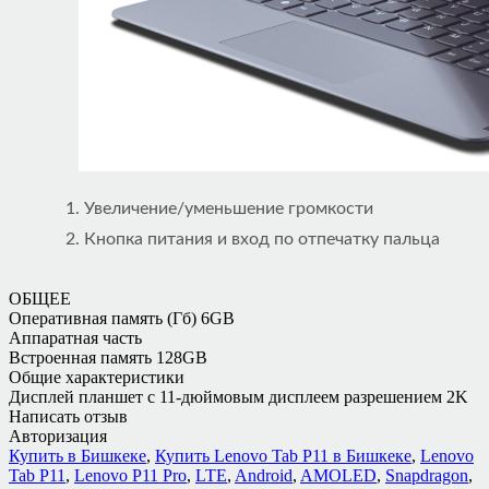
1. Увеличение/уменьшение громкости
2. Кнопка питания и вход по отпечатку пальца
ОБЩЕЕ
Оперативная память (Гб)
6GB
Аппаратная часть
Встроенная память
128GB
Общие характеристики
Дисплей
планшет с 11-дюймовым дисплеем разрешением 2K
Написать отзыв
Авторизация
Купить в Бишкеке
,
Купить Lenovo Tab P11 в Бишкеке
,
Lenovo
Tab P11
,
Lenovo P11 Pro
,
LTE
,
Android
,
AMOLED
,
Snapdragon
,