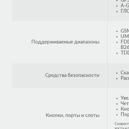
GPS
A-
ГЛ
GSM
UMT
Поддерживаемые диапазоны
FDD
B26
TDD
Ска
Средства безопасности
Рас
Уве
Чет
Кно
Пор
Кнопки, порты и слоты
Скорост
хоста и