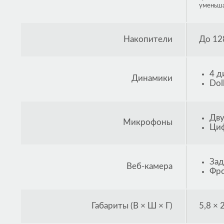
уменьша
Накопители
До 12
4 д
Динамики
Dol
Дву
Микрофоны
Циф
Зад
Веб-камера
Фро
Габариты (В × Ш × Г)
5,8 × 