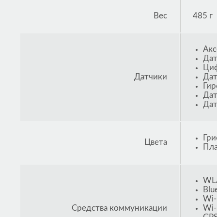
Вес
485 г
Акс
Дат
Циф
Датчики
Дат
Гир
Дат
Дат
Гри
Цвета
Пла
WLA
Blu
Wi-
Средства коммуникации
Wi-