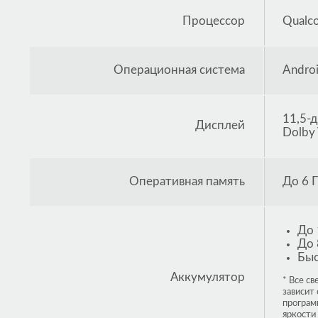
Процессор
Qualc
Операционная система
Andro
11,5-
Дисплей
Dolby
Оперативная память
До 6 
До 
До 
Быс
Аккумулятор
* Все с
зависит
програм
яркости