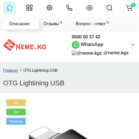
0
0
0
Описание
Отзывы
Вопрос - ответ
0500 00 37 42
WhatsApp
@neme.kgz
Главная
OTG Lightining USB
OTG Lightining USB
Хит
Топ
Новинка