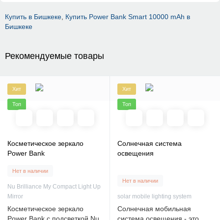
Купить в Бишкеке
,
Купить Power Bank Smart 10000 mAh в
Бишкеке
Рекомендуемые товары
Хит
Хит
Топ
Топ
Косметическое зеркало
Солнечная система
Power Bank
освещения
Нет в наличии
Нет в наличии
Nu Brilliance My Compact Light Up
Mirror
solar mobile lighting system
Косметическое зеркало
Солнечная мобильная
Power Bank с подсветкой Nu
система освещения - это