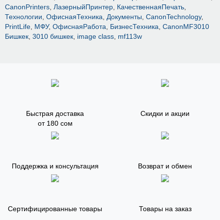
CanonPrinters
,
ЛазерныйПринтер
,
КачественнаяПечать
,
Технологии
,
ОфиснаяТехника
,
Документы
,
CanonTechnology
,
PrintLife
,
МФУ
,
ОфиснаяРабота
,
БизнесТехника
,
CanonMF3010
Бишкек
,
3010 бишкек
,
image class
,
mf113w
Быстрая доставка
Скидки и акции
от 180 сом
Поддержка и консультация
Возврат и обмен
Сертифицированные товары
Товары на заказ