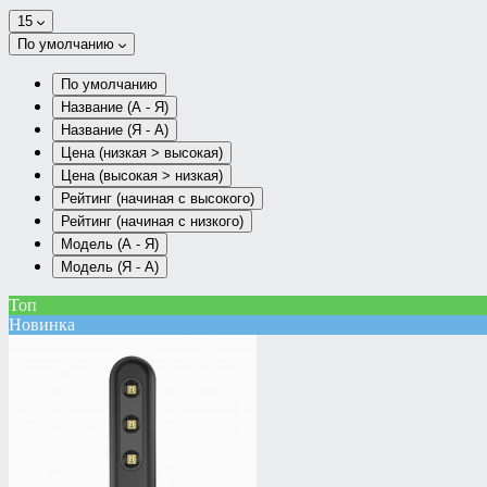
15
По умолчанию
По умолчанию
Название (А - Я)
Название (Я - А)
Цена (низкая > высокая)
Цена (высокая > низкая)
Рейтинг (начиная с высокого)
Рейтинг (начиная с низкого)
Модель (А - Я)
Модель (Я - А)
Топ
Новинка