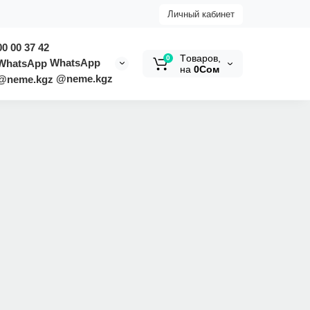
Личный кабинет
00 00 37 42
Tоваров,
0
WhatsApp
на
0Сом
@neme.kgz