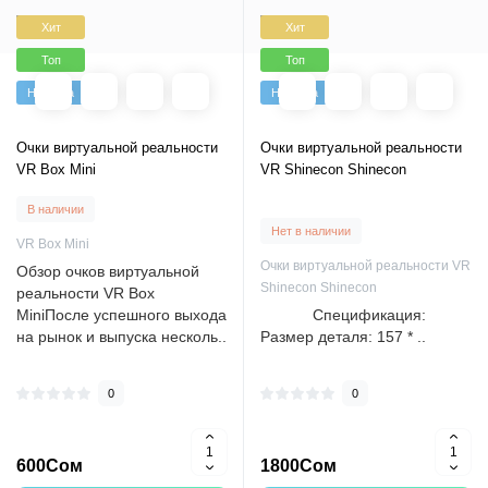
Хит
Хит
Топ
Топ
Новинка
Новинка
Очки виртуальной реальности
Очки виртуальной реальности
VR Box Mini
VR Shinecon Shinecon
В наличии
Нет в наличии
VR Box Mini
Очки виртуальной реальности VR
Обзор очков виртуальной
Shinecon Shinecon
реальности VR Box
MiniПосле успешного выхода
Спецификация:
на рынок и выпуска несколь..
Размер деталя: 157 * ..
0
0
600Сом
1800Сом