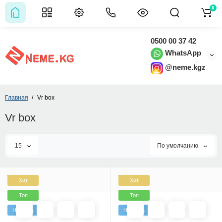
0
0500 00 37 42
WhatsApp
@neme.kgz
Главная
Vr box
Vr box
15
По умолчанию
Хит
Хит
Топ
Топ
Новинка
Новинка